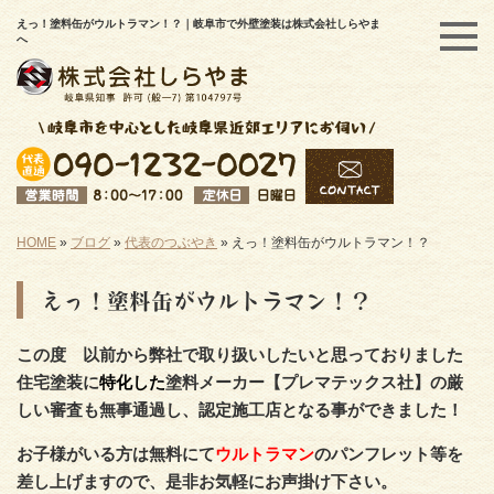
えっ！塗料缶がウルトラマン！？｜岐阜市で外壁塗装は株式会社しらやま
へ
HOME
»
ブログ
»
代表のつぶやき
»
えっ！塗料缶がウルトラマン！？
えっ！塗料缶がウルトラマン！？
この度 以前から弊社で取り扱いしたいと思っておりました
住宅塗装に
特化した
塗料メーカー【プレマテックス社】の厳
しい審査も無事通過し、認定施工店となる事ができました！
お子様がいる方は無料にて
ウルトラマン
のパンフレット等を
差し上げますので、是非お気軽にお声掛け下さい。